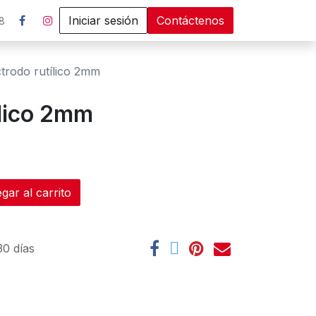
Iniciar sesión
Contáctenos
8
ctrodo rutílico 2mm
ílico 2mm
ar al carrito
30 días