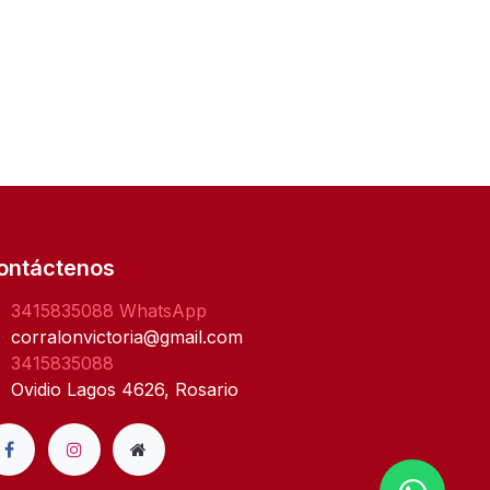
ontáctenos
3415835088
WhatsApp
corralonvictoria@gmail.com
3415835088
Ovidio Lagos 4626, Rosario