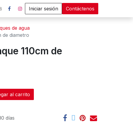
Iniciar sesión
Contáctenos
8
ques de agua
 de diametro
nque 110cm de
ar al carrito
30 días