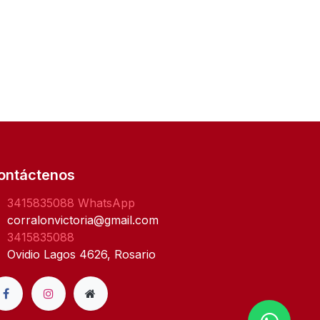
ontáctenos
3415835088
WhatsApp
corralonvictoria@gmail.com
3415835088
Ovidio Lagos 4626, Rosario