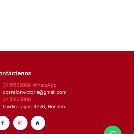
ontáctenos
3415835088
WhatsApp
corralonvictoria@gmail.com
3415835088
Ovidio Lagos 4626, Rosario